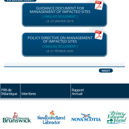
GUIDANCE DOCUMENT FOR
MANAGEMENT OF IMPACTED SITES
( ANGLAIS SEULEMENT )
LE 29 JANVIER 2014
POLICY DIRECTIVE ON MANAGEMENT
OF IMPACTED SITES
( ANGLAIS SEULEMENT )
LE 01 FÉVRIER 2005
HAUT
PIRI de
Rapport
l’Atlantique
Membres
Annuel