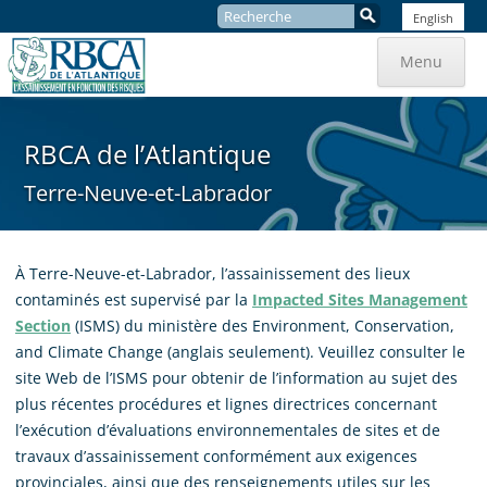
Recherche
English
:
Aller
au
Menu
contenu
RBCA de l’Atlantique
Terre-Neuve-et-Labrador
À Terre-Neuve-et-Labrador, l’assainissement des lieux
contaminés est supervisé par la
Impacted Sites Management
Section
(ISMS) du ministère des Environment, Conservation,
and Climate Change (anglais seulement). Veuillez consulter le
site Web de l’ISMS pour obtenir de l’information au sujet des
plus récentes procédures et lignes directrices concernant
l’exécution d’évaluations environnementales de sites et de
travaux d’assainissement conformément aux exigences
provinciales, ainsi que des renseignements utiles sur les