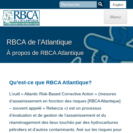
Recherche
English
:
Aller
au
Menu
contenu
RBCA de l’Atlantique
À propos de RBCA Atlantique
Qu’est-ce que RBCA Atlantique?
L’outil « Atlantic Risk-Based Corrective Action » (mesures
d’assainissement en fonction des risques [RBCA Atlantique]
– souvent appelé « Rebecca ») est un processus
d’évaluation et de gestion de l’assainissement et du
réaménagement des lieux touchés par des hydrocarbures
pétroliers et d’autres contaminants. Axé sur les risques pour