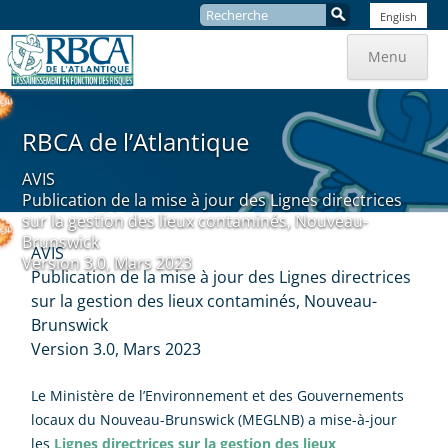
Recherche
English
:
Aller
au
Menu
contenu
RBCA de l’Atlantique
AVIS
Publication de la mise à jour des Lignes directrices
sur la gestion des lieux contaminés, Nouveau-
Brunswick
AVIS
Version 3.0, Mars 2023
Publication de la mise à jour des Lignes directrices
sur la gestion des lieux contaminés, Nouveau-
Brunswick
Version 3.0, Mars 2023
Le Ministère de l’Environnement et des Gouvernements
locaux du Nouveau-Brunswick (MEGLNB) a mise-à-jour
les
Lignes directrices sur la gestion des lieux