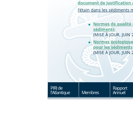
document de justification 
l’étain dans les sédiments 
Normes de qualité 
sédiments
(MISE À JOUR, JUIN 
Normes écologiques
pour les sédiments
(MISE À JOUR, JUIN 
PIRI de
Rapport
l’Atlantique
Membres
Annuel