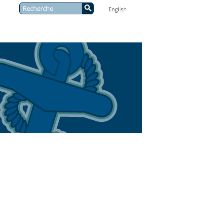
Recherche
English
: